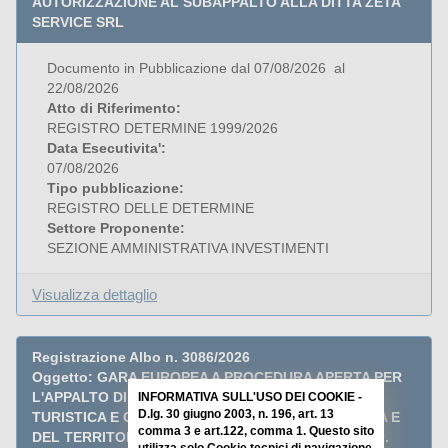
AUTORIZZAZIONE AL SUBAPPALTO ALLA DITTA ZETA
SERVICE SRL
Documento in Pubblicazione dal 07/08/2026 al
22/08/2026
Atto di Riferimento:
REGISTRO DETERMINE 1999/2026
Data Esecutivita':
07/08/2026
Tipo pubblicazione:
REGISTRO DELLE DETERMINE
Settore Proponente:
SEZIONE AMMINISTRATIVA INVESTIMENTI
Visualizza dettaglio
Registrazione Albo n. 3086/2026
Oggetto: GARA EUROPEA A PROCEDURA APERTA PER
L'APPALTO DI PROMOZIONE E VALORIZZAZIONE
INFORMATIVA SULL'USO DEI COOKIE -
D.lg. 30 giugno 2003, n. 196, art. 13
TURISTICA E CULTURALE DELLA CITTÀ DI MODENA E
comma 3 e art.122, comma 1. Questo sito
DEL TERRITORIO ANNI 2026-2028. CIG BC19F84A10.
utilizza solo Cookie tecnici di navigazione