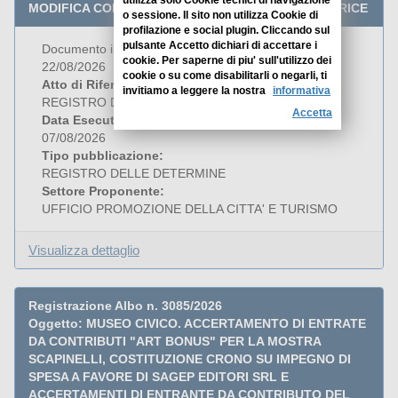
MODIFICA COMPONENTE COMMISSIONE GIUDICATRICE
o sessione. Il sito non utilizza Cookie di
profilazione e social plugin. Cliccando sul
pulsante Accetto dichiari di accettare i
Documento in Pubblicazione dal 07/08/2026 al
cookie. Per saperne di piu' sull'utilizzo dei
22/08/2026
cookie o su come disabilitarli o negarli, ti
Atto di Riferimento:
invitiamo a leggere la nostra
informativa
REGISTRO DETERMINE 1996/2026
Accetta
Data Esecutivita':
07/08/2026
Tipo pubblicazione:
REGISTRO DELLE DETERMINE
Settore Proponente:
UFFICIO PROMOZIONE DELLA CITTA' E TURISMO
Visualizza dettaglio
Registrazione Albo n. 3085/2026
Oggetto: MUSEO CIVICO. ACCERTAMENTO DI ENTRATE
DA CONTRIBUTI "ART BONUS" PER LA MOSTRA
SCAPINELLI, COSTITUZIONE CRONO SU IMPEGNO DI
SPESA A FAVORE DI SAGEP EDITORI SRL E
ACCERTAMENTI DI ENTRANTE DA CONTRIBUTO DEL