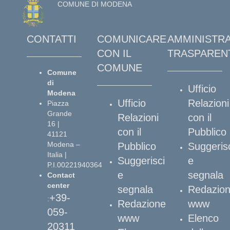
COMUNE DI MODENA
CONTATTI
COMUNICARE
AMMINISTR
CON IL
TRASPAREN
COMUNE
Comune
di
Ufficio
Modena
Ufficio
Relazioni
Piazza
Grande
Relazioni
con il
16 |
con il
Pubblico
41121
Modena –
Pubblico
Suggeris
Italia |
Suggerisci
e
P.I.00221940364
e
segnala
Contact
center
segnala
Redazio
+39-
:
Redazione
www
059-
www
Elenco
20311